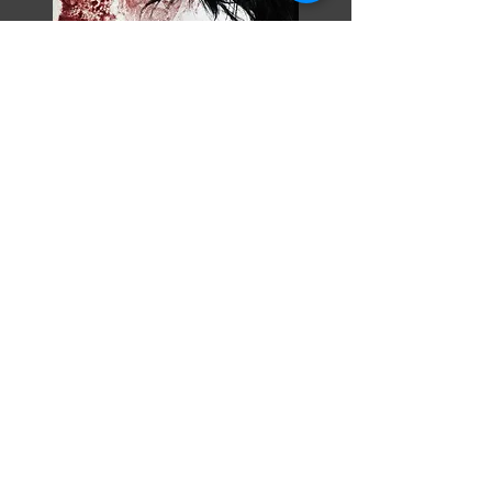
Razor Reel
flanders film fest 2026
29 oktober - 7 november
Magdalenastraat 30, Brugge