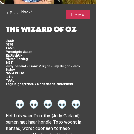
Next>
< Back
Home
THE WIZARD OF OZ
JAAR
1939
LAND
Verenigde Staten
REGISSEUR
Victor Fleming
MET
Judy Garland • Frank Morgen • Ray Bolger • Jack
Haley
SPEELDUUR
1.41u
TAAL
Engels gesproken • Nederlands ondertiteld
Het huis waar Dorothy (Judy Garland) 
samen met haar hondje Toto woont in 
Kansas, wordt door een tornado 