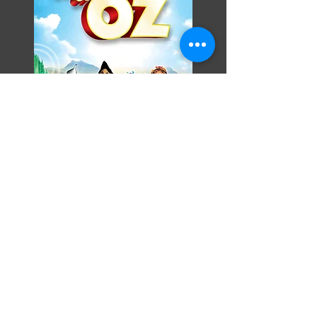
Razor Reel
flanders film fest 2026