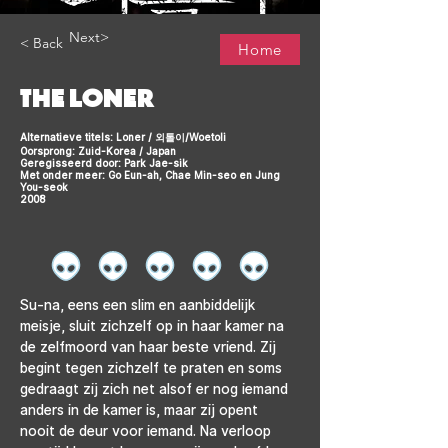
Next>
< Back
Home
THE LONER
Alternatieve titels: Loner / 외톨이/Woetoli
Oorsprong: Zuid-Korea / Japan
Geregisseerd door: Park Jae-sik
Met onder meer: Go Eun-ah, Chae Min-seo en Jung
You-seok
2008
Su-na, eens een slim en aanbiddelijk 
meisje, sluit zichzelf op in haar kamer na 
de zelfmoord van haar beste vriend. Zij 
begint tegen zichzelf te praten en soms 
gedraagt zij zich net alsof er nog iemand 
anders in de kamer is, maar zij opent 
nooit de deur voor iemand. Na verloop 