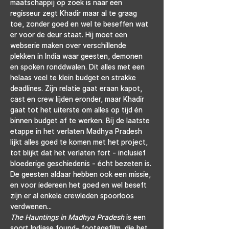
maatschappij op zoek is naar een 
regisseur zegt Khadir maar al te graag 
toe, zonder goed en wel te beseffen wat 
er voor de deur staat. Hij moet een 
webserie maken over verschillende 
plekken in India waar geesten, demonen 
en spoken ronddwalen. Dit alles met een 
helaas veel te klein budget en strakke 
deadlines. Zijn relatie gaat eraan kapot, 
cast en crew lijden eronder, maar Khadir 
gaat tot het uiterste om alles op tijd én 
binnen budget af te werken. Bij de laatste 
etappe in het verlaten Madhya Pradesh 
lijkt alles goed te komen met het project, 
tot blijkt dat het verlaten fort - inclusief 
bloederige geschiedenis - écht bezeten is. 
De geesten aldaar hebben ook een missie, 
en voor iedereen het goed en wel beseft 
zijn er al enkele crewleden spoorloos 
verdwenen...
The Hauntings in Madhya Pradesh 
is een 
soort Indiase found- footagefilm, die het 