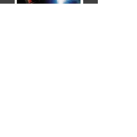
Razor Reel
flanders film fest 2026
29 oktober - 7 november
Magdalenastraat 30, Brugge