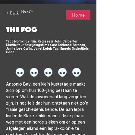
Next>
< Back
Home
THE FOG
1980 Horror, 89 min. Regisseur John Carpenter
Distributeur Bevrijdingsfilms Cast Adrienne Barbeau,
Jamie Lee Curtis, Janet Leigh Taal Engels Ondertitels
Geen
Antonio Bay, een klein kuststadje maakt 
zich op om hun 100-jarig bestaan te 
vieren. Wat de inwoners al lang vergeten 
zijn, is het feit dat hun ontstaan niet zo’n 
fraaie geschiedenis kende. De aan lepra 
leidende Blake zeilde vanuit deze plaats 
weg met een horde zieken om er op een 
afgelegen eiland een lepra-kolonie te 
stichten. Dit echter dik tegen de zin van 