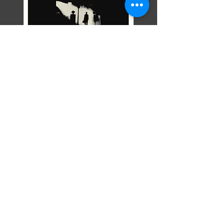
Razor Reel
flanders film fest 2026
29 oktober - 7 november
Magdalenastraat 30, Brugge