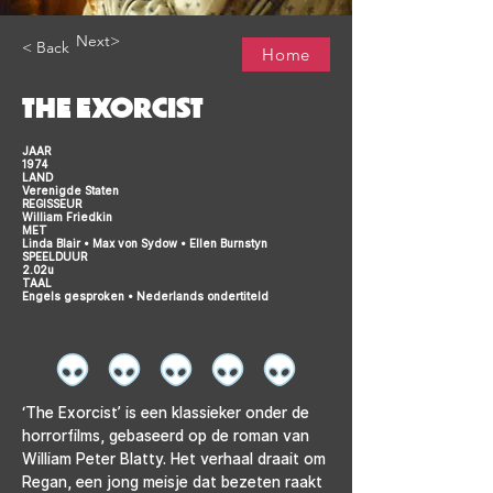
Next>
< Back
Home
THE EXORCIST
JAAR
1974
LAND
Verenigde Staten
REGISSEUR
William Friedkin
MET
Linda Blair • Max von Sydow • Ellen Burnstyn
SPEELDUUR
2.02u
TAAL
Engels gesproken • Nederlands ondertiteld
‘The Exorcist’ is een klassieker onder de 
horrorfilms, gebaseerd op de roman van 
William Peter Blatty. Het verhaal draait om 
Regan, een jong meisje dat bezeten raakt 