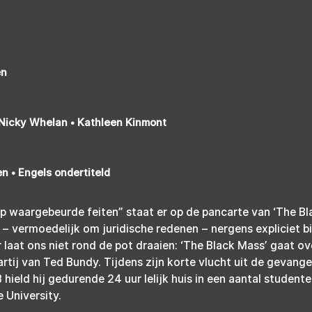
en
Nicky Whelan • Kathleen Kinmont
n • Engels ondertiteld
p waargebeurde feiten” staat er op de pancarte van ‘The Bla
– vermoedelijk om juridische redenen – nergens expliciet b
aat ons niet rond de pot draaien: ‘The Black Mass’ gaat ov
artij van Ted Bundy. Tijdens zijn korte vlucht uit de gevangen
 hield hij gedurende 24 uur lelijk huis in een aantal studen
e University.