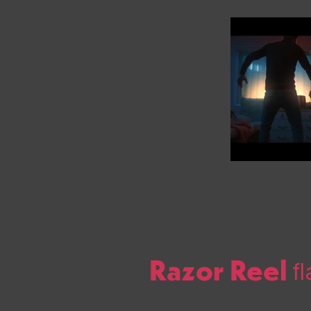
Previous
Razor Reel
f