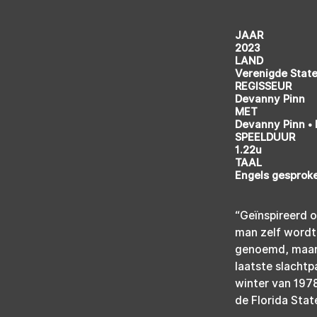
JAAR
2023
LAND
Verenigde Stat
REGISSEUR
Devanny Pinn
MET
Devanny Pinn • 
SPEELDUUR
1.22u
TAAL
Engels gesproke
“Geïnspireerd o
man zelf wordt 
genoemd, maar l
laatste slachtp
winter van 1978
de Florida Stat