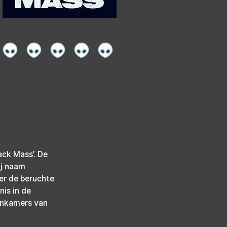
ck Mass’. De 
ij naam 
er de beruchte 
is in de 
tenkamers van 