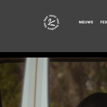
Razor Reel
flanders film fest
NIEUWS
FES