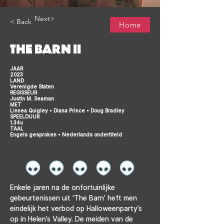
Next>
< Back
Home
THE BARN II
JAAR
2023
LAND
Verenigde Staten
REGISSEUR
Justin M. Seaman
MET
Linnea Quigley • Diana Prince • Doug Bradley
SPEELDUUR
1.34u
TAAL
Engels gesproken • Nederlands ondertiteld
Enkele jaren na de onfortuinlijke 
gebeurtenissen uit ‘The Barn’ heft men 
eindelijk het verbod op Halloweenparty’s 
op in Helen’s Valley. De meiden van de 