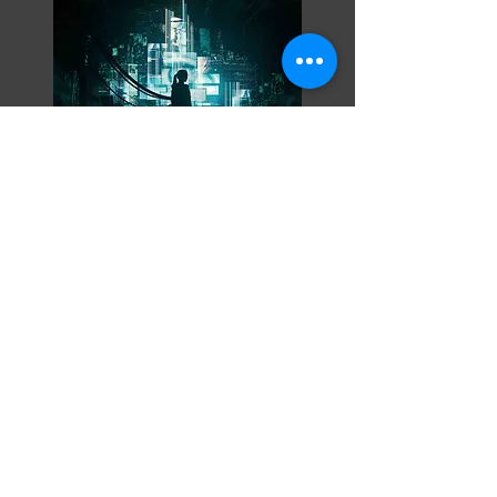
Razor Reel
flanders film fest 2026