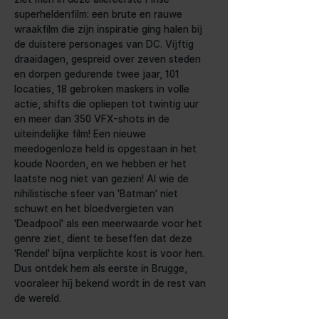
superheldenfilm: een brute en rauwe 
wraakfilm die zijn inspiratie ging halen bij 
de duistere personages van DC. Vijftig 
draaidagen, gespreid over zeven steden 
en dorpen gedurende twee jaar, 101 
locaties, 18 gebroken maskers in volle 
actie, shifts die opliepen tot twintig uur 
en meer dan 350 VFX-shots in de 
uiteindelijke film! Een nieuwe 
meedogenloze held is opgestaan in het 
koude Noorden, en we hebben er het 
laatste nog niet van gezien! Al wie de 
nihilistische sfeer van 'Batman' niet 
schuwt en het bloedvergieten van 
'Deadpool' als een meerwaarde voor het 
genre ziet, dient te beseffen dat deze 
'Rendel' bijna verplichte kost is voor hen. 
Dus ontdek hem als eerste in Brugge, 
vooraleer hij bekend wordt in de rest van 
de wereld.