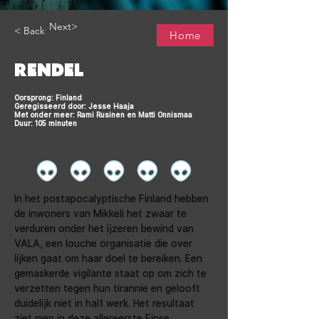
Next>
< Back
Home
RENDEL
Oorsprong: Finland
Geregisseerd door: Jesse Haaja
Met onder meer: Rami Rusinen en Matti Onnismaa
Duur: 105 minuten
In het postapocalyptische Finland hebben 
de inwoners van Mikkeli het zwaar te 
verduren onder het ijzeren bewind van 
VALA, een louche organisatie die over 
lijken gaat om haar doel te bereiken. Een 
gemaskerde vigilante staat op om zich te 
verzetten tegen hun tirannie en gelooft 
duidelijk niet in half werk. Het resultaat 
ziet men in deze allereerste Finse 