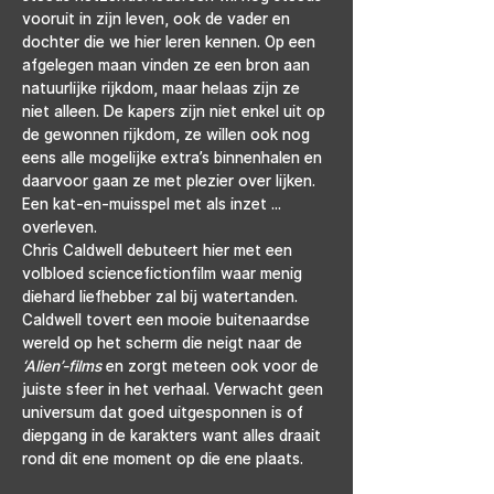
vooruit in zijn leven, ook de vader en 
dochter die we hier leren kennen. Op een 
afgelegen maan vinden ze een bron aan 
natuurlijke rijkdom, maar helaas zijn ze 
niet alleen. De kapers zijn niet enkel uit op 
de gewonnen rijkdom, ze willen ook nog 
eens alle mogelijke extra’s binnenhalen en 
daarvoor gaan ze met plezier over lijken. 
Een kat-en-muisspel met als inzet ... 
overleven.
Chris Caldwell debuteert hier met een 
volbloed sciencefictionfilm waar menig 
diehard liefhebber zal bij watertanden. 
Caldwell tovert een mooie buitenaardse 
wereld op het scherm die neigt naar de 
‘Alien’-films 
en zorgt meteen ook voor de 
juiste sfeer in het verhaal. Verwacht geen 
universum dat goed uitgesponnen is of 
diepgang in de karakters want alles draait 
rond dit ene moment op die ene plaats.