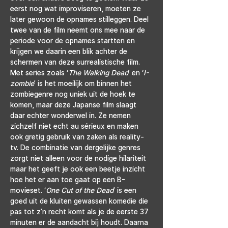
eerst nog wat improviseren, moeten ze 
later gewoon de opnames stilleggen. Deel 
twee van de film neemt ons mee naar de 
periode voor de opnames startten en 
krijgen we daarin een blik achter de 
schermen van deze surrealistische film.
Met series zoals ‘
The Walking Dead
’ en ‘
I-
zombie
’ is het moeilijk om binnen het 
zombiegenre nog uniek uit de hoek te 
komen, maar deze Japanse film slaagt 
daar echter wonderwel in. Ze nemen 
zichzelf niet echt au sérieux en maken 
ook gretig gebruik van zaken als reality-
tv. De combinatie van dergelijke genres 
zorgt niet alleen voor de nodige hilariteit 
maar het geeft je ook een beetje inzicht 
hoe het er aan toe gaat op een B-
movieset. ‘
One Cut of the Dead
’ is een 
goed uit de kluiten gewassen komedie die 
pas tot z’n recht komt als je de eerste 37 
minuten er de aandacht bij houdt. Daarna 