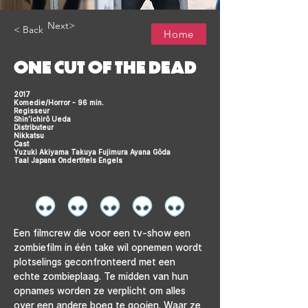
Next>
< Back
Home
ONE CUT OF THE DEAD
2017
Komedie/Horror - 96 min.
Regisseur
Shin’ichirô Ueda
Distributeur
Nikkatsu
Cast
Yuzuki Akiyama Takuya Fujimura Ayana Gôda
Taal Japans Ondertitels Engels
Een filmcrew die voor een tv-show een 
zombiefilm in één take wil opnemen wordt 
plotselings geconfronteerd met een 
echte zombieplaag. Te midden van hun 
opnames worden ze verplicht om alles 
over een andere boeg te gooien. Waar ze 