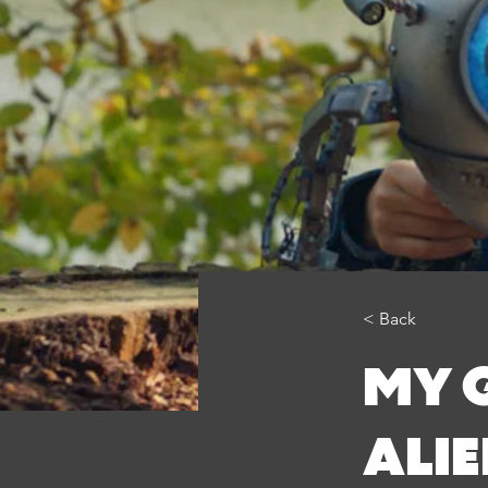
< Back
MY 
ALI