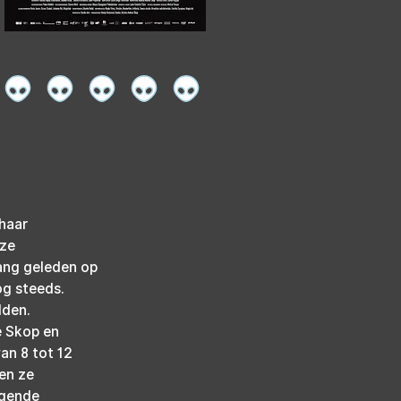
haar 
ze 
ang geleden op 
og steeds. 
dden.
e Skop en 
an 8 tot 12 
en ze 
igende 