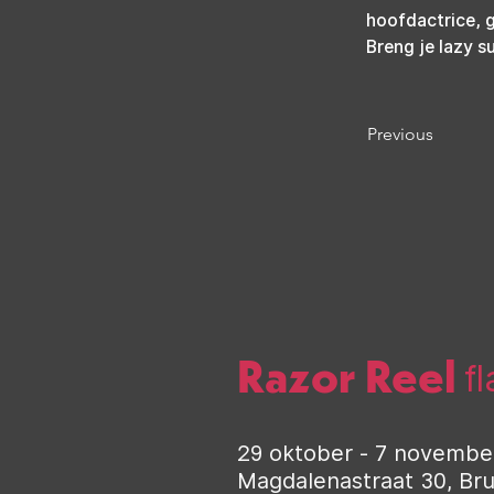
hoofdactrice, g
Breng je lazy s
Previous
Razor Reel
f
29 oktober - 7 novembe
Magdalenastraat 30, Br