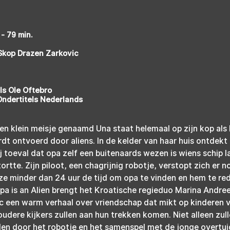
- 79 min.
Skop Drazen Zarkovic
ls Ole Oftebro
Ondertitels Nederlands
en klein meisje genaamd Una staat helemaal op zijn kop als 
t ontvoerd door aliens. In de kelder van haar huis ontdekt 
 toeval dat opa zelf een buitenaards wezen is wiens schip l
ortte. Zijn piloot, een chagrijnig robotje, verstopt zich er n
e minder dan 24 uur de tijd om opa te vinden en hem te re
a is an Alien brengt het Kroatische regieduo Marina Andre
 een warm verhaal over vriendschap dat mikt op kinderen v
oudere kijkers zullen aan hun trekken komen. Niet alleen zull
en door het robotje en het samenspel met de jonge overtu