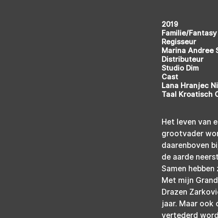
2019
Familie/Fantasy 
Regisseur
Marina Andree 
Distributeur
Studio Dim
Cast
Lana Hranjec Ni
Taal Kroatisch 
Het leven van e
grootvader word
daarenboven bij
de aarde neerst
Samen hebben z
Met mijn Grandp
Drazen Zarkovic
jaar. Maar ook 
vertederd word