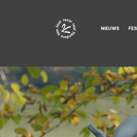
Razor Reel
flanders film fest
NIEUWS
FES