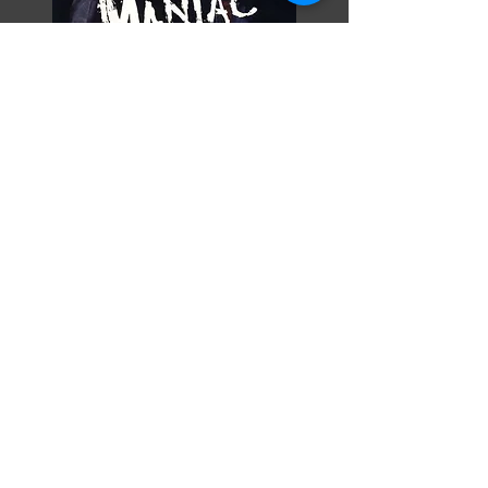
Razor Reel
flanders film fest 2026
29 oktober - 7 november
Magdalenastraat 30, Brugge