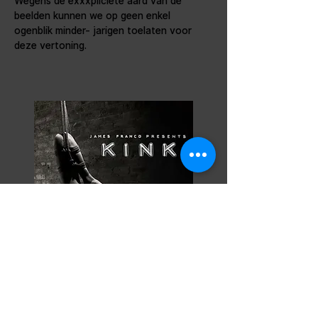
Wegens de exxxpliciete aard van de 
beelden kunnen we op geen enkel 
ogenblik minder- jarigen toelaten voor 
deze vertoning.