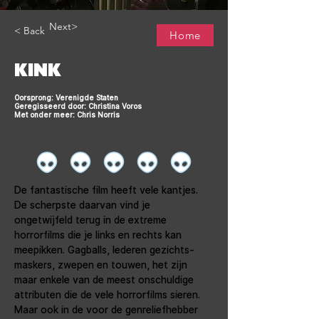
Next>
< Back
Home
KINK
Oorsprong: Verenigde Staten
Geregisseerd door: Christina Voros
Met onder meer: Chris Norris
De fantastische film heeft vele kantjes. 
De scherpste daarvan vind je 
ongetwijfeld terug in de extreme 
horrorfilms die je links en rechts kan 
meepikken. Gagballs, lederen gezichts- 
maskers, zwepen en touwen, het zijn 
maar enkele van de meest onschuldige 
attributen die de vele horrorfilms sieren. 
Maar ook in de voor de genreliefhebber 