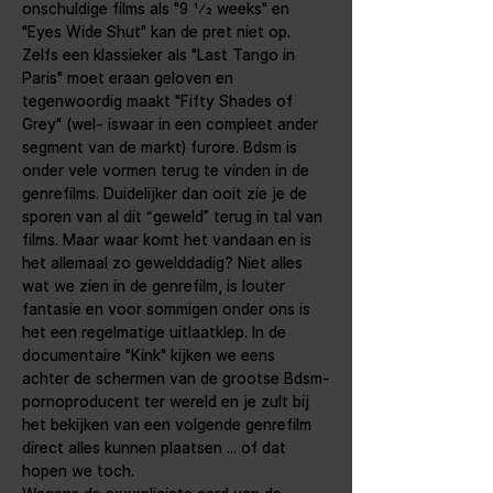
onschuldige films als "9 1⁄2 weeks" en 
"Eyes Wide Shut" kan de pret niet op. 
Zelfs een klassieker als "Last Tango in 
Paris" moet eraan geloven en 
tegenwoordig maakt "Fifty Shades of 
Grey" (wel- iswaar in een compleet ander 
segment van de markt) furore. Bdsm is 
onder vele vormen terug te vinden in de 
genrefilms. Duidelijker dan ooit zie je de 
sporen van al dit “geweld” terug in tal van 
films. Maar waar komt het vandaan en is 
het allemaal zo gewelddadig? Niet alles 
wat we zien in de genrefilm, is louter 
fantasie en voor sommigen onder ons is 
het een regelmatige uitlaatklep. In de 
documentaire "Kink" kijken we eens 
achter de schermen van de grootse Bdsm-
pornoproducent ter wereld en je zult bij 
het bekijken van een volgende genrefilm 
direct alles kunnen plaatsen ... of dat 
hopen we toch.