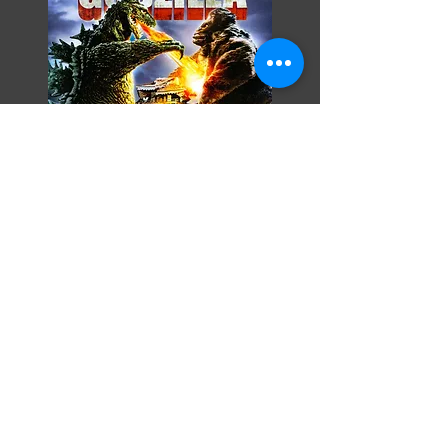
Razor Reel
flanders film fest 2026