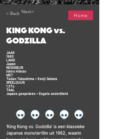
Next>
< Back
Home
KING KONG vs.
GODZILLA
JAAR
1963
LAND
Japan
REGISSEUR
Ishiro Hôndo
MET
Tadao Takashima • Kenji Sahara
SPEELDUUR
1.37u
TAAL
Japans gesproken • Engels ondertiteld
‘King Kong vs. Godzilla’ is een klassieke 
Japanse monsterfilm uit 1962, waarin 