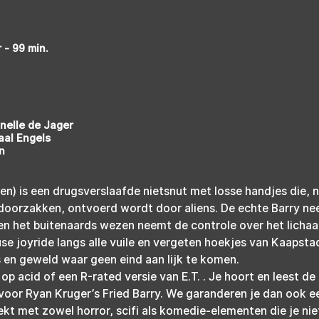
 - 99 min.
nelle de Jager
aal Engels
n
en) is een drugsverslaafde nietsnut met losse handjes die, 
 doorzakken, ontvoerd wordt door aliens. De echte Barry ne
en het buitenaards wezen neemt de controle over het lichaa
use joyride langs alle vuile en vergeten hoekjes van Kaapstad
 en geweld waar geen eind aan lijk te komen.
op acid of een R-rated versie van E.T. . Je hoort en leest de
voor Ryan Kruger’s Fried Barry. We garanderen je dan ook e
ekt met zowel horror, scifi als komedie-elementen die je niet