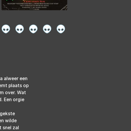
na alweer een 
emt plaats op 
m over. Wat 
. Een orgie 
 gekste 
en wilde 
 snel zal 