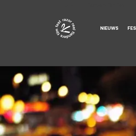
Razor Reel
flanders film fest
NIEUWS
FES