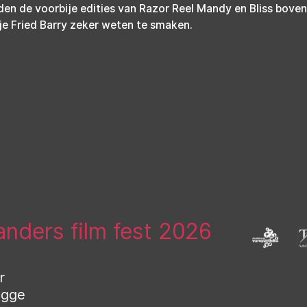
den de voorbije edities van Razor Reel Mandy en Bliss bove
l je Fried Barry zeker weten te smaken.
landers film fest 2026
r
ugge