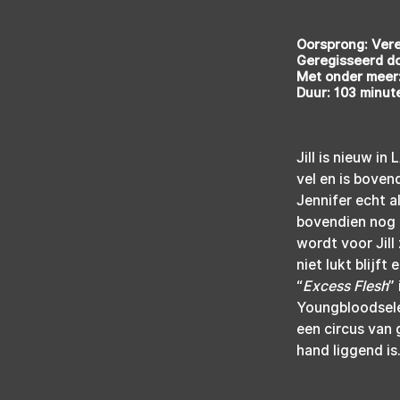
Oorsprong: Ver
Geregisseerd do
Met onder meer
Duur: 103 minut
Jill is nieuw in
vel en is boven
Jennifer echt a
bovendien nog 
wordt voor Jill
niet lukt blijf
“
Excess Flesh
”
Youngbloodselec
een circus van g
hand liggend is