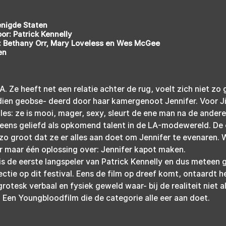
enigde Staten
or: Patrick Kennelly
: Bethany Orr, Mary Loveless en Wes McGee
en
 LA. Ze heeft net een relatie achter de rug, voelt zich niet zo 
dien geobse- deerd door haar kamergenoot Jennifer. Voor Jil
lles: ze is mooi, mager, sexy, sleurt de ene man na de andere 
eens geliefd als opkomend talent in de LA-modewereld. De 
 zo groot dat ze er alles aan doet om Jennifer te evenaren.
t er maar één oplossing over: Jennifer kapot maken.
 is de eerste langspeler van Patrick Kennelly en dus meteen 
tie op dit festival. Eens de film op dreef komt, ontaardt he
rotesk verbaal en fysiek geweld waar- bij de realiteit niet al
. Een Youngbloodfilm die de categorie alle eer aan doet.