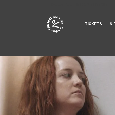
Razor Reel
flanders film fest
TICKETS
NI