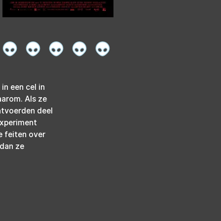
n een cel in 
arom. Als ze 
ntvoerden deel 
experiment 
 feiten over 
 dan ze 