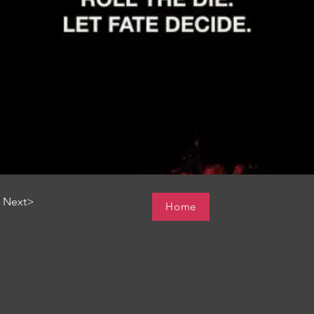
Next>
Home