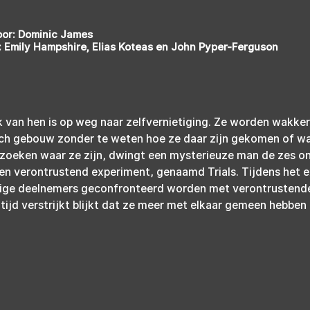
oor: Dominic James
 Emily Hampshire, Elias Koteas en John Pyper-Ferguson
 van hen is op weg naar zelfvernietiging. Ze worden wakker i
isch gebouw zonder te weten hoe ze daar zijn gekomen of wa
e zoeken waar ze zijn, dwingt een mysterieuze man de zes o
en verontrustend experiment, genaamd Trials. Tijdens het 
llige deelnemers geconfronteerd worden met verontrustende
e tijd verstrijkt blijkt dat ze meer met elkaar gemeen hebben