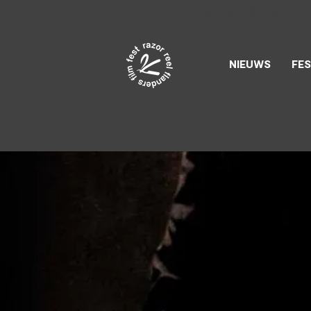
Razor Reel
flanders film fest
NIEUWS
FES