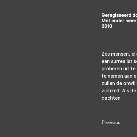
Geregisseerd d
Met onder meer:
2010
Zes mensen, elk
een surrealist
proberen uit t
te nemen aan e
zullen de onwi
zichzelf. Als d
dachten.
Previous