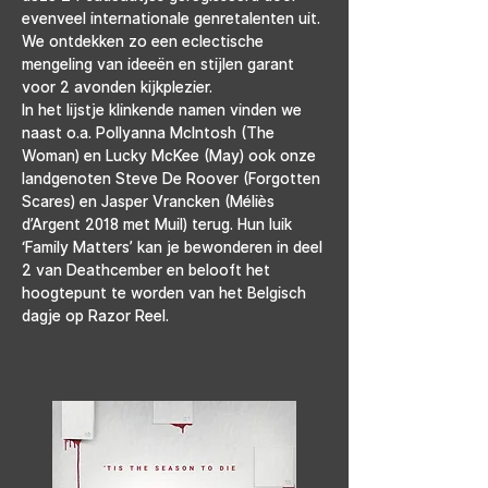
evenveel internationale genretalenten uit. 
We ontdekken zo een eclectische 
mengeling van ideeën en stijlen garant 
voor 2 avonden kijkplezier.
In het lijstje klinkende namen vinden we 
naast o.a. Pollyanna McIntosh (The 
Woman) en Lucky McKee (May) ook onze 
landgenoten Steve De Roover (Forgotten 
Scares) en Jasper Vrancken (Méliès 
d’Argent 2018 met Muil) terug. Hun luik 
‘Family Matters’ kan je bewonderen in deel 
2 van Deathcember en belooft het 
hoogtepunt te worden van het Belgisch 
dagje op Razor Reel.