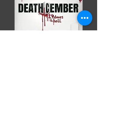
Razor Reel
flanders film fest 2026