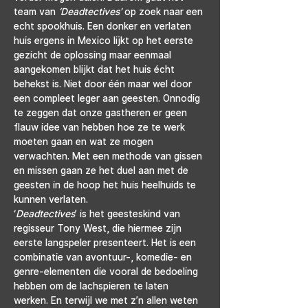
team van 
‘Deadtectives’ 
op zoek naar een 
echt spookhuis. Een donker en verlaten 
huis ergens in Mexico lijkt op het eerste 
gezicht de oplossing maar eenmaal 
aangekomen blijkt dat het huis écht 
behekst is. Niet door één maar wel door 
een compleet leger aan geesten. Onnodig 
te zeggen dat onze gastheren er geen 
flauw idee van hebben hoe ze te werk 
moeten gaan en wat ze mogen 
verwachten. Met een methode van gissen 
en missen gaan ze het duel aan met de 
geesten in de hoop het huis heelhuids te 
kunnen verlaten.
‘
Deadtectives
’ is het geesteskind van 
regisseur Tony West, die hiermee zijn 
eerste langspeler presenteert. Het is een 
combinatie van avontuur-, komedie- en 
genre-elementen die vooral de bedoeling 
hebben om de lachspieren te laten 
werken. En terwijl we met z’n allen weten 