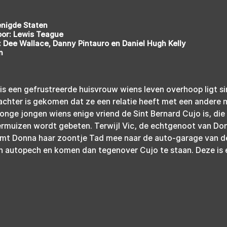
enigde Staten
oor: Lewis Teague
 Dee Wallace, Danny Pintauro en Daniel Hugh Kelly
n
s een gefrustreerde huisvrouw wiens leven overhoop ligt si
chter is gekomen dat ze een relatie heeft met een andere m
onge jongen wiens enige vriend de Sint Bernard Cujo is, die
ermuizen wordt gebeten. Terwijl Vic, de echtgenoot van Don
mt Donna haar zoontje Tad mee naar de auto-garage van de
en autopech en komen dan tegenover Cujo te staan. Deze is er