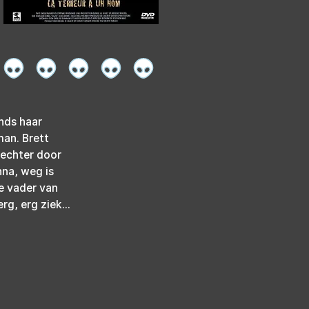
nds haar 
an. Brett 
 echter door 
na, weg is 
 vader van 
g, erg ziek...