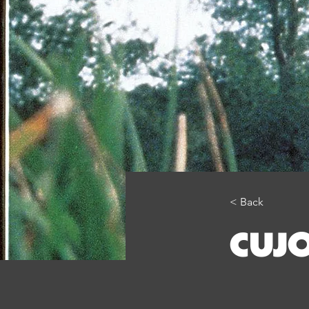
< Back
CUJ