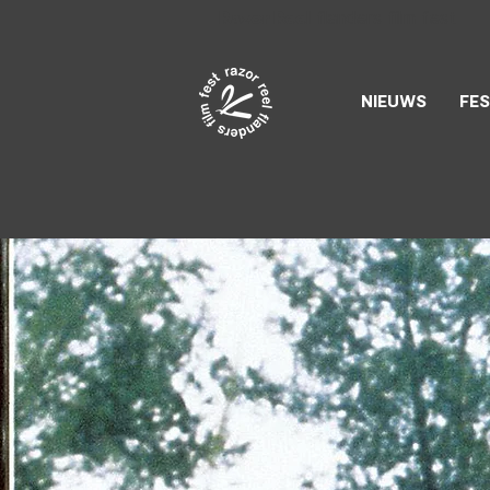
Razor Reel
flanders film fest
NIEUWS
FES