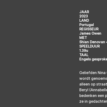
JAAR
2023
LAND
Portugal
REGISSEUR
James Owen
MET
Shian Denovan •
SPEELDUUR
1.39u
TAAL
Engels gesproke
Geliefden Nina 
wordt genoemd. 
alleen op straa
Beryl (Annabell
bedenken een pl
ze in gedachten