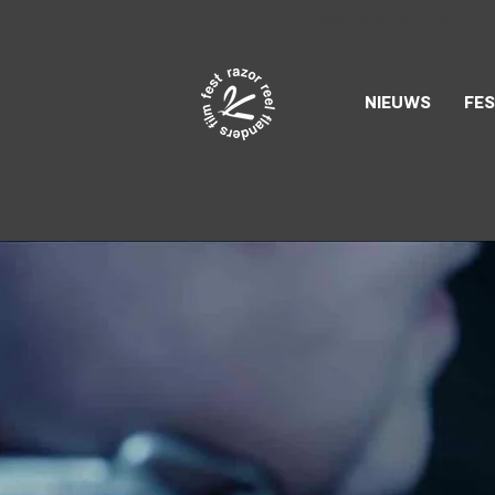
Razor Reel
flanders film fest
NIEUWS
FES