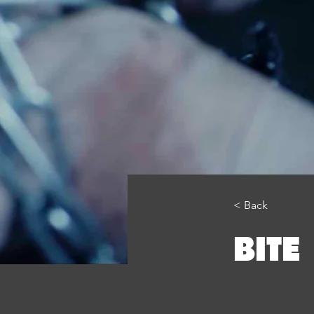
< Back
BITE