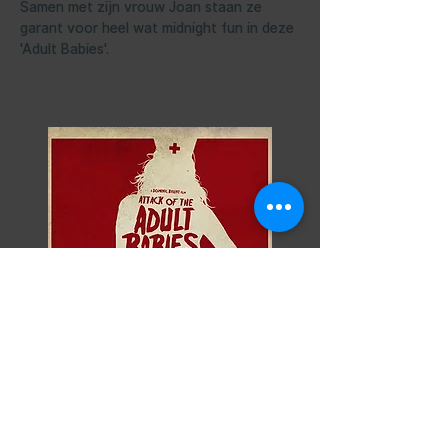
Samen met zijn vrouw Joan staan ze 
garant voor heel wat midnight fun in deze 
'Adult Babies'.