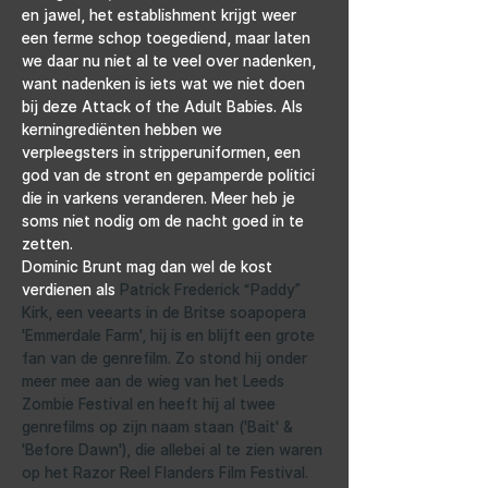
en jawel, het establishment krijgt weer 
een ferme schop toegediend, maar laten 
we daar nu niet al te veel over nadenken, 
want nadenken is iets wat we niet doen 
bij deze Attack of the Adult Babies. Als 
kerningrediënten hebben we 
verpleegsters in stripperuniformen, een 
god van de stront en gepamperde politici 
die in varkens veranderen. Meer heb je 
soms niet nodig om de nacht goed in te 
zetten.
Dominic Brunt mag dan wel de kost 
verdienen als 
Patrick Frederick “Paddy” 
Kirk, een veearts in de Britse soapopera 
'Emmerdale Farm', hij is en blijft een grote 
fan van de genrefilm. Zo stond hij onder 
meer mee aan de wieg van het Leeds 
Zombie Festival en heeft hij al twee 
genrefilms op zijn naam staan ('Bait' & 
'Before Dawn'), die allebei al te zien waren 
op het Razor Reel Flanders Film Festival. 