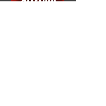
Razor Reel
flanders film fest 2026
29 oktober - 7 november
Magdalenastraat 30, Brugge