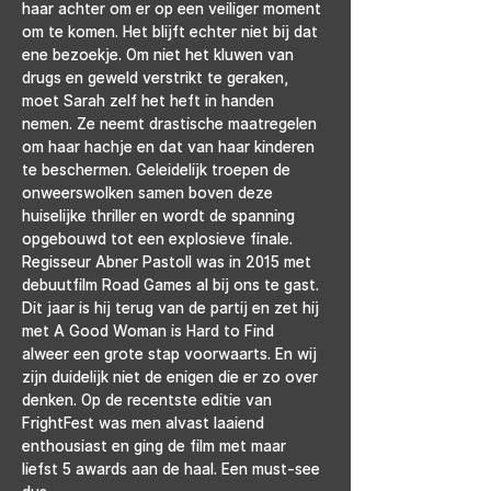
haar achter om er op een veiliger moment 
om te komen. Het blijft echter niet bij dat 
ene bezoekje. Om niet het kluwen van 
drugs en geweld verstrikt te geraken, 
moet Sarah zelf het heft in handen 
nemen. Ze neemt drastische maatregelen 
om haar hachje en dat van haar kinderen 
te beschermen. Geleidelijk troepen de 
onweerswolken samen boven deze 
huiselijke thriller en wordt de spanning 
opgebouwd tot een explosieve finale.
Regisseur Abner Pastoll was in 2015 met 
debuutfilm Road Games al bij ons te gast. 
Dit jaar is hij terug van de partij en zet hij 
met A Good Woman is Hard to Find 
alweer een grote stap voorwaarts. En wij 
zijn duidelijk niet de enigen die er zo over 
denken. Op de recentste editie van 
FrightFest was men alvast laaiend 
enthousiast en ging de film met maar 
liefst 5 awards aan de haal. Een must-see 