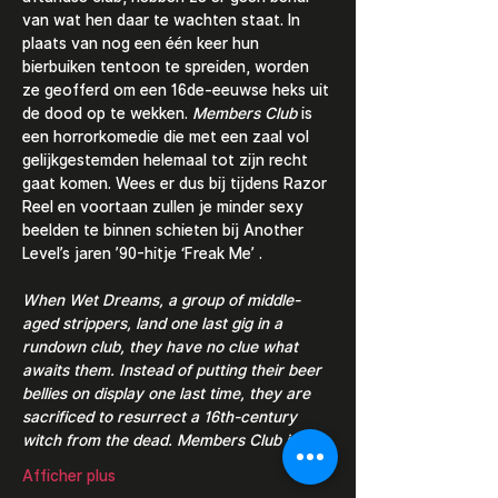
van wat hen daar te wachten staat. In 
plaats van nog een één keer hun 
bierbuiken tentoon te spreiden, worden 
ze geofferd om een 16de-eeuwse heks uit 
de dood op te wekken. 
Members Club 
is 
een horrorkomedie die met een zaal vol 
gelijkgestemden helemaal tot zijn recht 
gaat komen. Wees er dus bij tijdens Razor 
Reel en voortaan zullen je minder sexy 
beelden te binnen schieten bij Another 
Level’s jaren ’90-hitje ‘Freak Me’ .
When Wet Dreams, a group of middle-
aged strippers, land one last gig in a 
rundown club, they have no clue what 
awaits them. Instead of putting their beer 
bellies on display one last time, they are 
sacrificed to resurrect a 16th-century 
witch from the dead. Members Club is…
Afficher plus