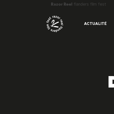
Razor Reel
flanders film fest
ACTUALITÉ