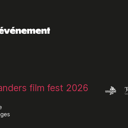
t événement
landers film fest 2026
e
uges