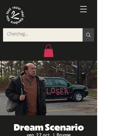
Dream Scenario
ven. 27 oct.
  |  
Brugge