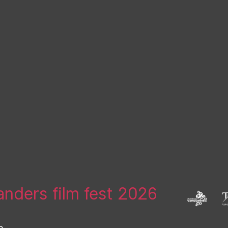
landers film fest 2026
e