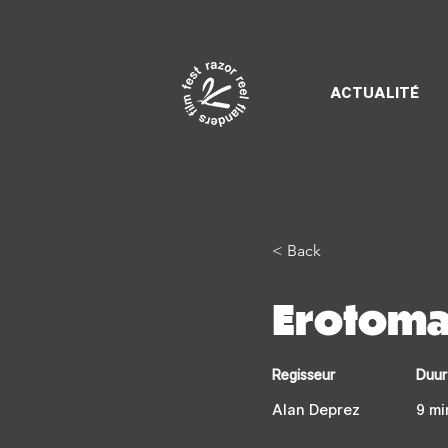
Razor Reel
flanders film fest
ACTUALITÉ
< Back
Erotoma
Regisseur
Duur
Alan Deprez
9 mi