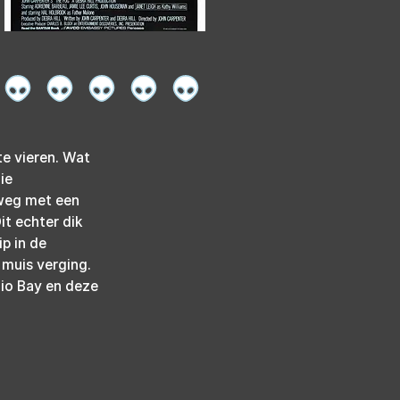
e vieren. Wat 
ie 
 weg met een 
it echter dik 
p in de 
muis verging. 
nio Bay en deze 