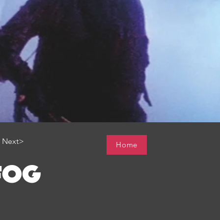
Next>
Home
FOG