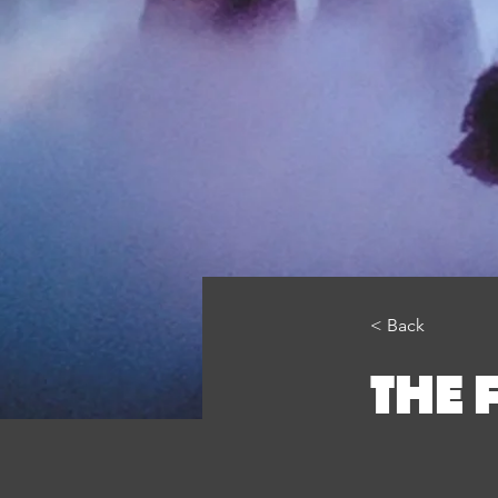
< Back
THE 