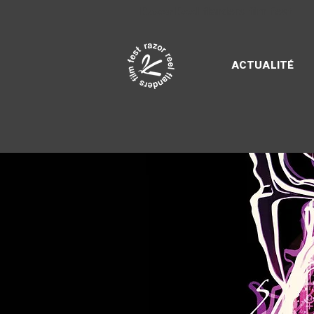
Razor Reel
flanders film fest
ACTUALITÉ