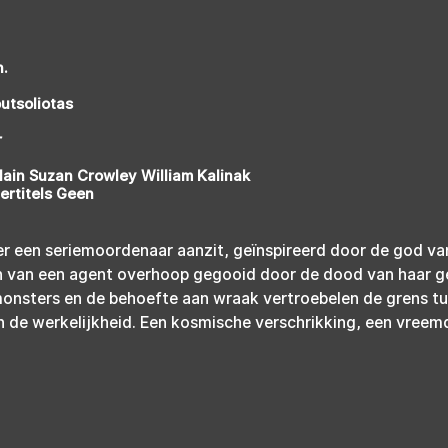
n.
utsoliotas
r
ain Suzan Crowley William Kalinak
ertitels Geen
er een seriemoordenaar aanzit, geïnspireerd door de god van
n van een agent overhoop gegooid door de dood van haar ge
sters en de behoefte aan wraak vertroebelen de grens tu
 de werkelijkheid. Een kosmische verschrikking, een vreemd