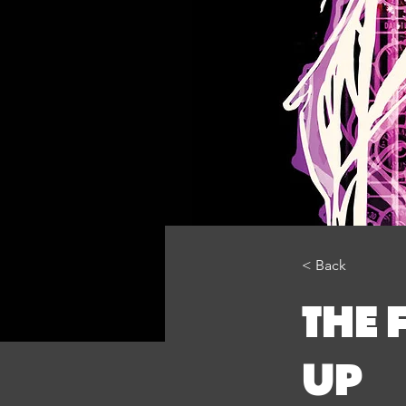
< Back
THE 
UP