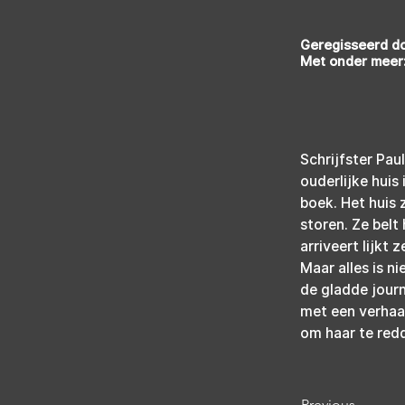
Geregisseerd do
Met onder meer:
Schrijfster Pau
ouderlijke huis
boek. Het huis 
storen. Ze belt
arriveert lijkt
Maar alles is ni
de gladde journ
met een verhaal
om haar te redde
Previous