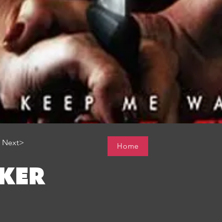
Next>
Home
LKER