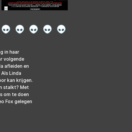
g in haar 
ar volgende 
a afleiden en 
 Als Linda 
or kan krijgen. 
en stalkt? Met 
as om te doen 
Leo Fox gelegen 