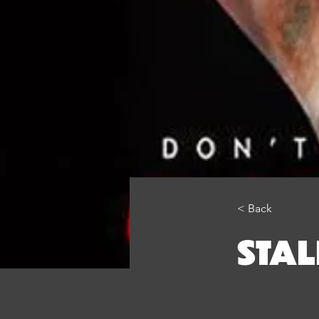
< Back
STA