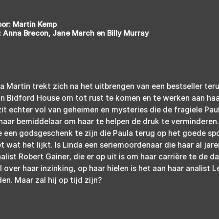
or: Martin Kemp
 Anna Brecon, Jane March en Billy Murray
la Martin trekt zich na het uitbrengen van een bestseller teru
 in Bidford House om tot rust te komen en te werken aan ha
zit echter vol van geheimen en mysteries die de fragiele Paul
 haar bemiddelaar om haar te helpen de druk te verminderen.
 ze een godsgeschenk te zijn die Paula terug op het goede spo
et wat het lijkt. Is Linda een seriemoordenaar die haar al jar
alist Robert Gainer, die er op uit is om haar carrière te de d
 over haar inzinking, op haar hielen is het aan haar analist 
n. Maar zal hij op tijd zijn?