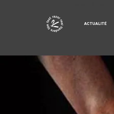
Razor Reel
flanders film fest
ACTUALITÉ