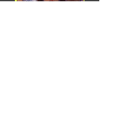
Razor Reel
flanders film fest 2026
29 octobre - 7 novembre
Magdalenastraat 30, Bruges