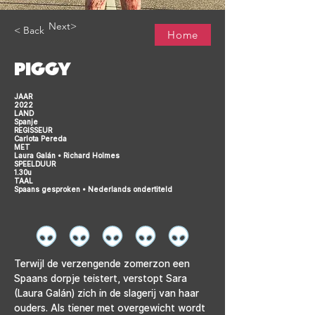
Next>
< Back
Home
PIGGY
JAAR
2022
LAND
Spanje
REGISSEUR
Carlota Pereda
MET
Laura Galán • Richard Holmes
SPEELDUUR
1.30u
TAAL
Spaans gesproken • Nederlands ondertiteld
Terwijl de verzengende zomerzon een 
Spaans dorpje teistert, verstopt Sara 
(Laura Galán) zich in de slagerij van haar 
ouders. Als tiener met overgewicht wordt 