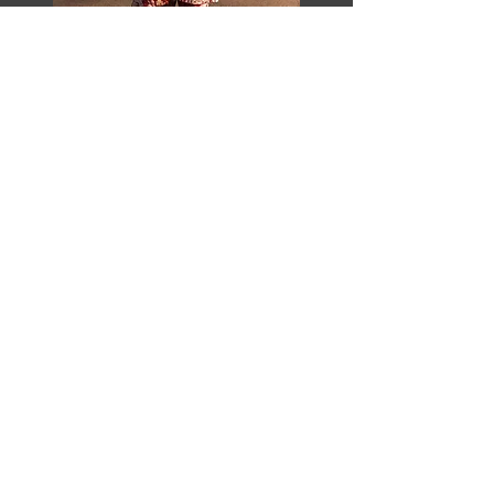
Razor Reel
flanders film fest 2026
29 octobre - 7 novembre
Magdalenastraat 30, Bruges