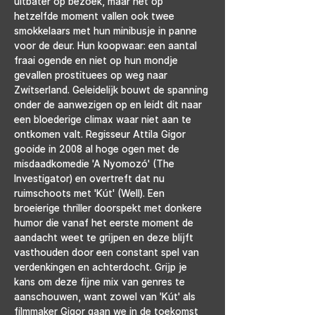
uitbater op bezoek, maar net op 
hetzelfde moment vallen ook twee 
smokkelaars met hun minibusje in panne 
voor de deur. Hun koopwaar: een aantal 
fraai ogende en niet op hun mondje 
gevallen prostituees op weg naar 
Zwitserland. Geleidelijk bouwt de spanning 
onder de aanwezigen op en leidt dit naar 
een bloederige climax waar niet aan te 
ontkomen valt. Regisseur Attila Gigor 
gooide in 2008 al hoge ogen met de 
misdaadkomedie 'A Nyomozó' (The 
Investigator) en overtreft dat nu 
ruimschoots met 'Kút' (Well). Een 
broeierige thriller doorspekt met donkere 
humor die vanaf het eerste moment de 
aandacht weet te grijpen en deze blijft 
vasthouden door een constant spel van 
verdenkingen en achterdocht. Grijp je 
kans om deze fijne mix van genres te 
aanschouwen, want zowel van 'Kút' als 
filmmaker Gigor gaan we in de toekomst 