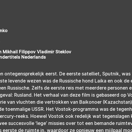
enko
 Mikhail Filippov Vladimir Steklov
ndertitels Nederlands
 ontegensprekelijk eerst. De eerste satelliet, Sputnik, was
rste levende wezen was de Russische hond Laika en ook de e
en Russische. Zelfs de eerste reis met meerdere personen e
eval: Rusland. Het verhaal van deze film is gebaseerd op Vo
erie van vluchten die vertrokken van Baikonoer (Kazachstan)
de toenmalige USSR. Het Vostok-programma was de tegenh
rcury-reeks. Hoewel Vostok ook redelijk wat tegenslagen 
ee succesvolle ‘lege’ missies over tot een bemande ruimtevl
s eerste de ruimte in, waardoor ze opnieuw een mijlpaal mo