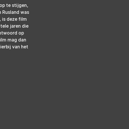
p te stijgen, 
n Rusland was 
 is deze film 
ele jaren die 
antwoord op 
film mag dan 
erbij van het 