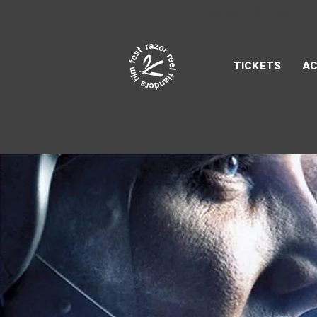
Razor Reel
flanders film fest
TICKETS
AC