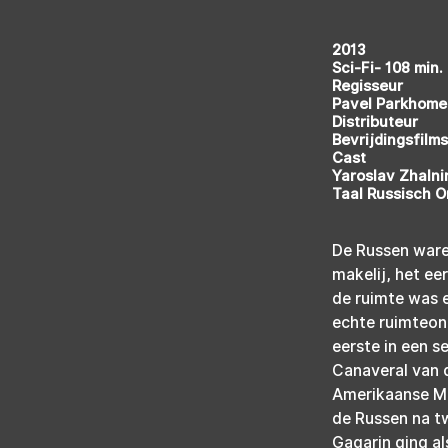
2013
Sci-Fi- 108 min.
Regisseur
Pavel Parkhom
Distributeur
Bevrijdingsfilms
Cast
Yaroslav Zhalnin
Taal Russisch O
De Russen waren
makelij, het ee
de ruimte was e
echte ruimteong
eerste in een s
Canaveral van 
Amerikaanse Me
de Russen na tw
Gagarin ging al