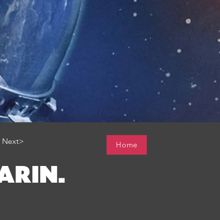
Next>
Home
ARIN.