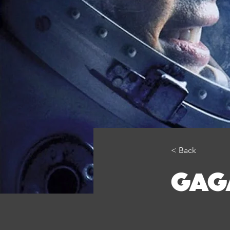
< Back
GAG