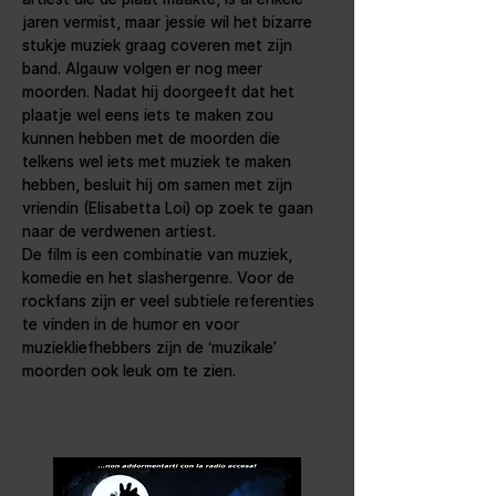
jaren vermist, maar jessie wil het bizarre 
stukje muziek graag coveren met zijn 
band. Algauw volgen er nog meer 
moorden. Nadat hij doorgeeft dat het 
plaatje wel eens iets te maken zou 
kunnen hebben met de moorden die 
telkens wel iets met muziek te maken 
hebben, besluit hij om samen met zijn 
vriendin (Elisabetta Loi) op zoek te gaan 
naar de verdwenen artiest.
De film is een combinatie van muziek, 
komedie en het slashergenre. Voor de 
rockfans zijn er veel subtiele referenties 
te vinden in de humor en voor 
muziekliefhebbers zijn de ‘muzikale’ 
moorden ook leuk om te zien.