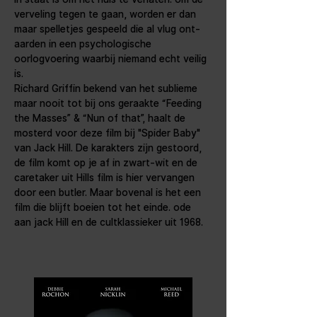
verveling tegen te gaan, worden er dan 
maar spelletjes gespeeld die al vlug ont- 
aarden in een psychologische 
oorlogvoering waarbij niemand echt veilig 
is.
Richard Griffin bekend van het sublieme 
maar nooit tot bij ons geraakte “Feeding 
the Masses” & “Nun of that”, haalt de 
mosterd voor deze film bij "Spider Baby" 
van Jack Hill. De karakters zijn gestoord, 
de film komt op je af in zwart-wit en de 
caretaker uit Hills film is hier vervangen 
door een butler. Maar bovenal is het een 
film die blijft boeien tot het einde. ode 
aan jack Hill en de cultklassieker uit 1968.