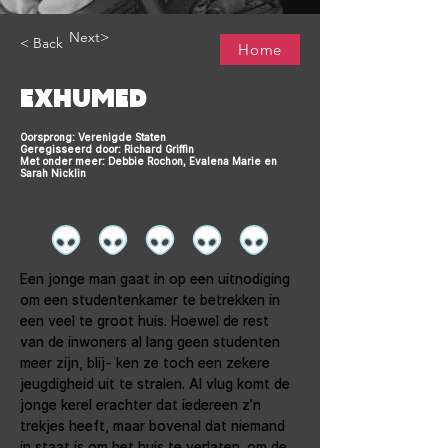
Next>
< Back
Home
EXHUMED
Oorsprong: Verenigde Staten
Geregisseerd door: Richard Griffin
Met onder meer: Debbie Rochon, Evalena Marie en
Sarah Nicklin
Een jonge man gaat in op een uitnodiging 
om een studentenkamer te betrekken in 
een veel te groot huis. Hoewel de rest 
van de inwoners al lang geen studenten 
meer zijn, blij- ken ze toch een zekere 
jeugdigheid uit te stralen. Al vlug komt de 
jonge kerel erachter dat iedereen z’n 
trekjes heeft, maar bovenal dat niemand 
in staat is om het huis te verlaten. om de 