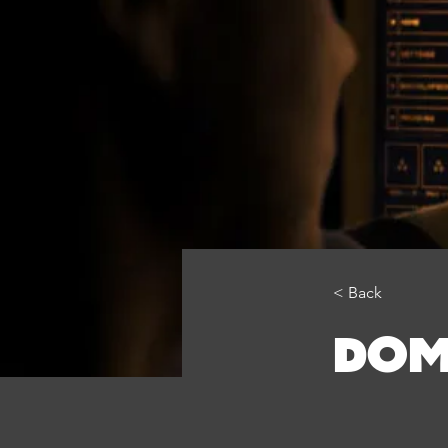
< Back
DOM