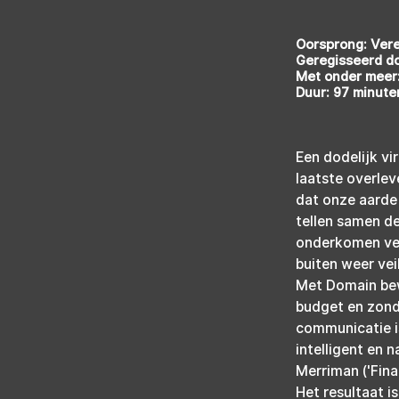
Oorsprong: Ver
Geregisseerd do
Met onder meer:
Duur: 97 minute
Een dodelijk vi
laatste overle
dat onze aarde 
tellen samen de
onderkomen verd
buiten weer vei
Met Domain bewi
budget en zonde
communicatie i
intelligent en 
Merriman ('Fina
Het resultaat i