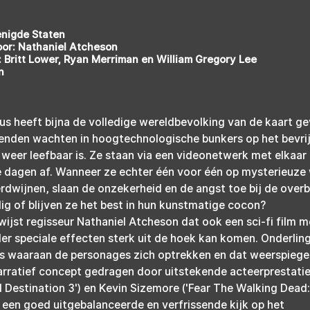
enigde Staten
or: Nathaniel Atcheson
 Britt Lower, Ryan Merriman en William Gregory Lee
n
rus heeft bijna de volledige wereldbevolking van de kaart g
venden wachten in hoogtechnologische bunkers op het bevrij
weer leefbaar is. Ze staan via een videonetwerk met elkaar 
 dagen af. Wanneer ze echter één voor één op mysterieuze w
wijnen, slaan de onzekerheid en de angst toe bij de overbli
lig of blijven ze het best in hun kunstmatige cocon?
jst regisseur Nathaniel Atcheson dat ook een sci-fi film m
r speciale effecten sterk uit de hoek kan komen. Onderling
s waaraan de personages zich optrekken en dat weerspiegelt
narratief concept gedragen door uitstekende acteerprestatie
l Destination 3') en Kevin Sizemore ('Fear The Walking Dead: 
s een goed uitgebalanceerde en verfrissende kijk op het 