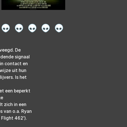
eveegd. De 
dende signaal 
in contact en 
ijze uit hun 
jvers. Is het 
et een beperkt 
e 
 zich in een 
s van o.a. Ryan 
Flight 462'). 