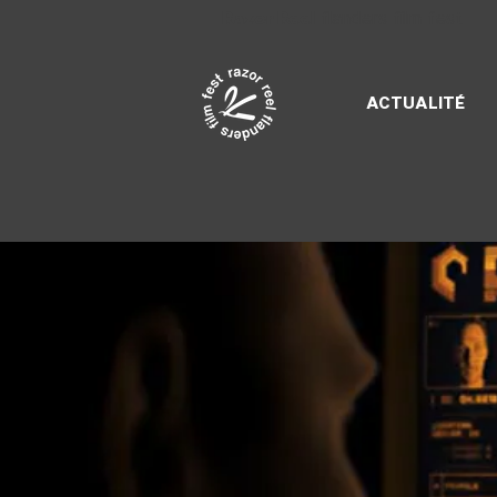
Razor Reel
flanders film fest
ACTUALITÉ