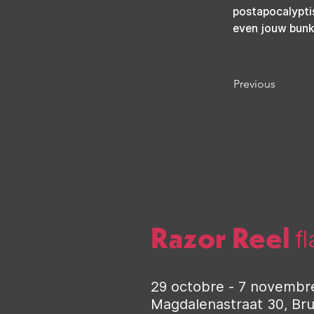
postapocalypti
even jouw bunke
Previous
Razor Reel
f
29 octobre - 7 novembr
Magdalenastraat 30, Br