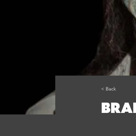
< Back
BRA