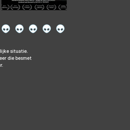
jke situatie. 
heer die besmet 
r.