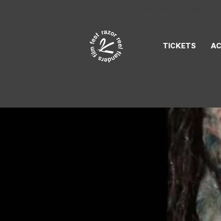
Razor Reel
flanders film fest
TICKETS
AC