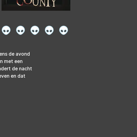
dens de avond 
en met een 
ndert de nacht 
even en dat 