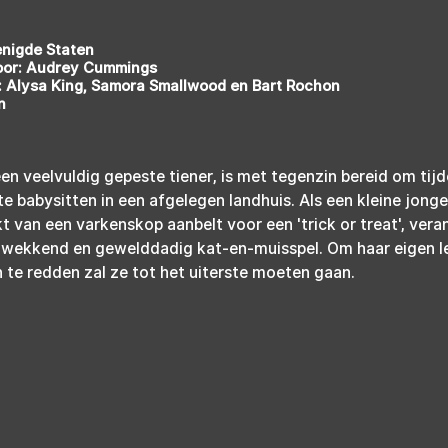
enigde Staten
oor: Audrey Cummings
 Alysa King, Samora Smallwood en Bart Rochon
n
een veelvuldig gepeste tiener, is met tegenzin bereid om tij
e babysitten in een afgelegen landhuis. Als een kleine jong
van een varkenskop aanbelt voor een 'trick or treat', vera
ngwekkend en gewelddadig kat-en-muisspel. Om haar eigen l
 te redden zal ze tot het uiterste moeten gaan.