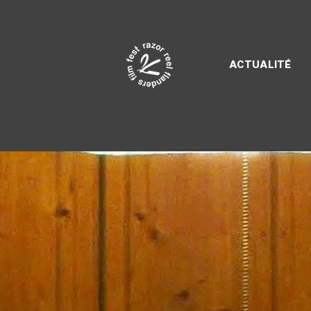
Razor Reel
flanders film fest
ACTUALITÉ