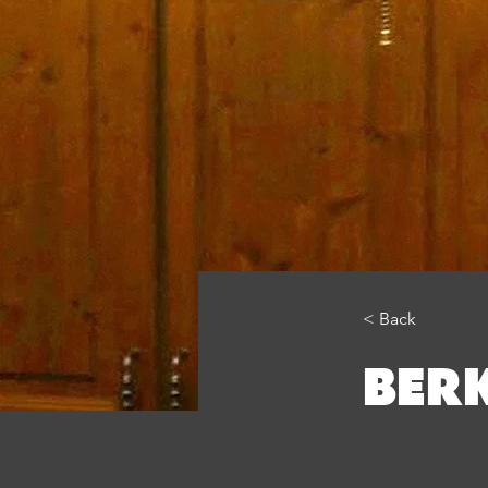
< Back
BER