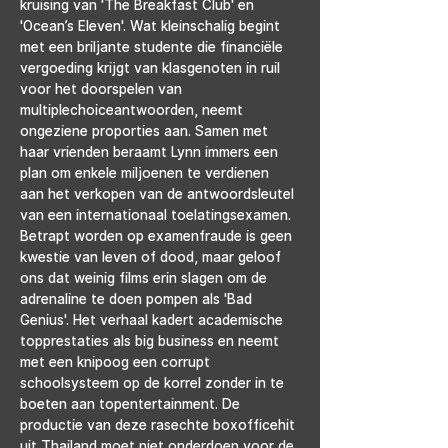
kruising van 'The Breakfast Club' en 
'Ocean’s Eleven'. Wat kleinschalig begint 
met een briljante studente die financiële 
vergoeding krijgt van klasgenoten in ruil 
voor het doorspelen van 
multiplechoiceantwoorden, neemt 
ongeziene proporties aan. Samen met 
haar vrienden beraamt Lynn immers een 
plan om enkele miljoenen te verdienen 
aan het verkopen van de antwoordsleutel 
van een internationaal toelatingsexamen. 
Betrapt worden op examenfraude is geen 
kwestie van leven of dood, maar geloof 
ons dat weinig films erin slagen om de 
adrenaline te doen pompen als 'Bad 
Genius'. Het verhaal kadert academische 
topprestaties als big business en neemt 
met een knipoog een corrupt 
schoolsysteem op de korrel zonder in te 
boeten aan topentertainment. De 
productie van deze rasechte boxofficehit 
uit Thailand moet niet onderdoen voor de 