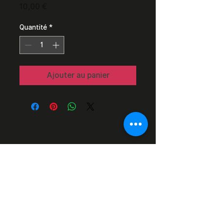
Prix
10,00 €
Quantité
*
Ajouter au panier
Razor Reel
flanders film fest 2026
29 octobre - 7 novembre
Magdalenastraat 30, Bruges