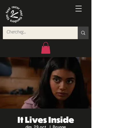
It Lives Inside
dim. 29 oct.
  |  
Brugge