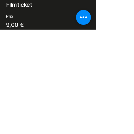
Filmticket
Prix
9,00 €
Partager cet événement
Razor Reel
flanders film fest 2026