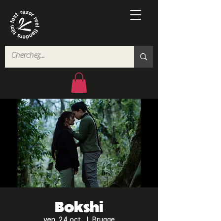
Bokshi
ven. 24 oct.
  |  
Brugge