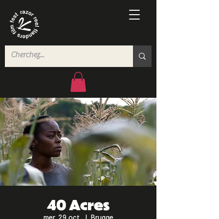
40 Acres
mer. 29 oct.
  |  
Brugge