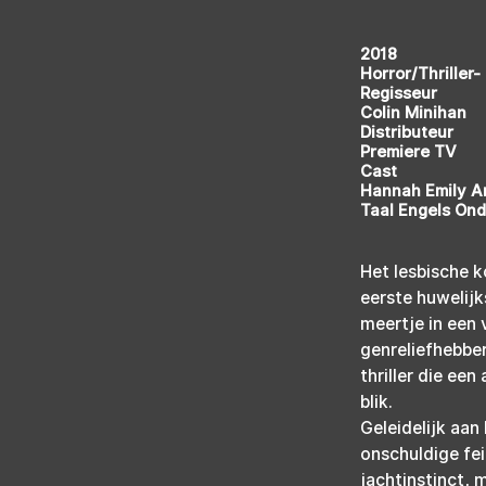
2018
Horror/Thriller-
Regisseur
Colin Minihan
Distributeur
Premiere TV
Cast
Hannah Emily A
Taal Engels Ond
Het lesbische k
eerste huwelijk
meertje in een 
genreliefhebber
thriller die ee
blik.
Geleidelijk aan
onschuldige fei
jachtinstinct, 