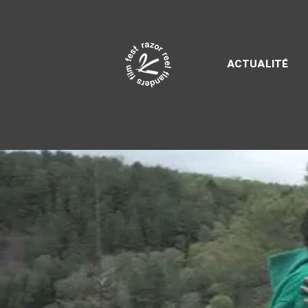
Razor Reel
flanders film fest
ACTUALITÉ