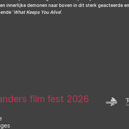
en innerlijke demonen naar boven in dit sterk geacteerde e
ende ‘
What Keeps You Alive
’.
landers film fest 2026
e
uges