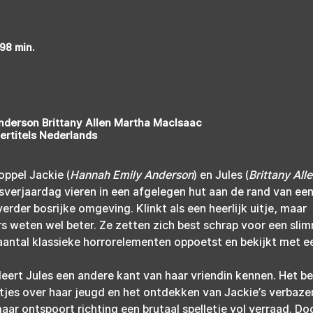
 98 min.
nderson Brittany Allen Martha MacIsaac
ertitels Nederlands
oppel Jackie (
Hannah Emily Anderson
) en Jules (
Brittany All
sverjaardag vieren in een afgelegen hut aan de rand van ee
verder bosrijke omgeving. Klinkt als een heerlijk uitje, maar 
s weten wel beter. Ze zetten zich best schrap voor een sli
n aantal klassieke horrorelementen oppoetst en bekijkt met e
 leert Jules een andere kant van haar vriendin kennen. Het b
tjes over haar jeugd en het ontdekken van Jackie’s verbaze
maar ontspoort richting een brutaal spelletje vol verraad. Doo