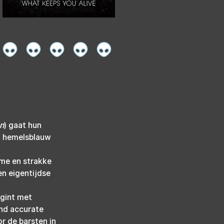
en
) gaat hun 
n hemelsblauw 
mme en strakke 
en eigentijdse 
egint met 
nd accurate 
r de barsten in 