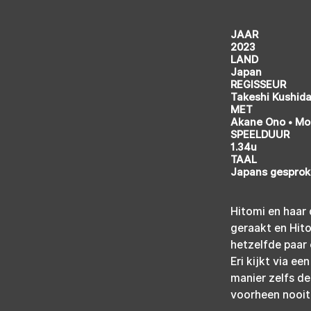
JAAR
2023
LAND
Japan
REGISSEUR
Takeshi Kushid
MET
Akane Ono • Mo
SPEELDUUR
1.34u
TAAL
Japans gesproke
Hitomi en haar 
geraakt en Hito
hetzelfde paar 
Eri kijkt via e
manier zelfs de
voorheen nooit