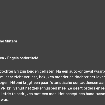
a
ne Shitara
n • Engels ondertiteld
dochter Eri zijn beiden cellisten. Na een auto-ongeval waarbi
mi haar zicht verliest, bekijken moeder en dochter het leven 
ogen. Hitomi krijgt een paar futuristische contactlensen a
en VR-bril vanuit het ziekenhuisbed mee. Ze geeft orders en le
 liefde te bedrijven met een man. Het schept een band tusse
 was.