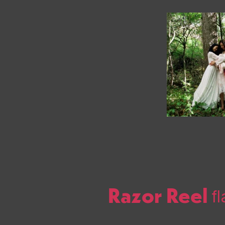
Previous
Razor Reel
f