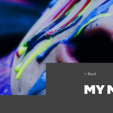
< Back
MY 