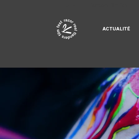
Razor Reel
flanders film fest
ACTUALITÉ