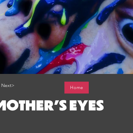
Next>
Home
MOTHER'S EYES