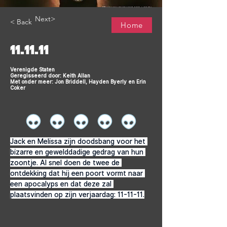
Next>
< Back
Home
11.11.11
Verenigde Staten
Geregisseerd door: Keith Allan
Met onder meer: Jon Briddell, Hayden Byerly en Erin
Coker
Jack en Melissa zijn doodsbang voor het 
bizarre en gewelddadige gedrag van hun 
zoontje. Al snel doen de twee de 
ontdekking dat hij een poort vormt naar 
een apocalyps en dat deze zal 
plaatsvinden op zijn verjaardag: 11-11-11.